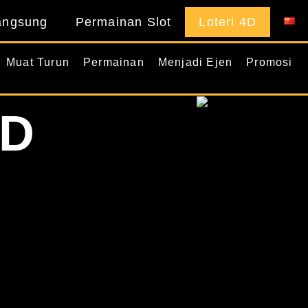
angsung
Permainan Slot
Loteri 4D
Muat Turun
Permainan
Menjadi Ejen
Promosi
4D