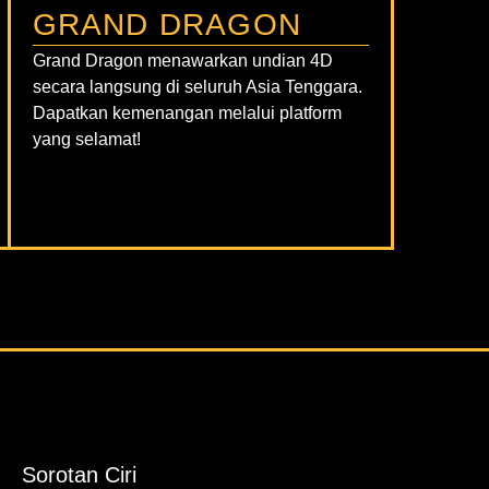
GRAND DRAGON
Grand Dragon menawarkan undian 4D
secara langsung di seluruh Asia Tenggara.
Dapatkan kemenangan melalui platform
yang selamat!
Sorotan Ciri