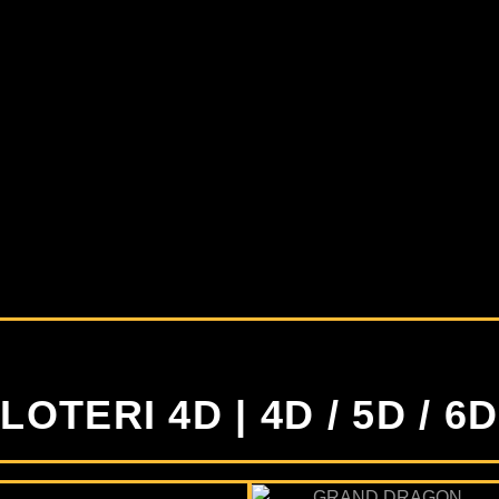
LOTERI 4D | 4D / 5D / 6D