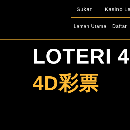
Skip
Sukan
Kasino L
to
content
Laman Utama
Daftar
LOTERI 
4D彩票