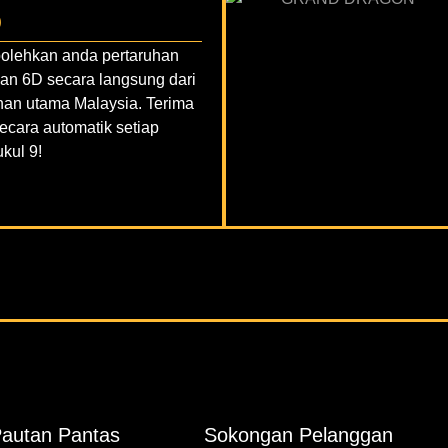
D
lehkan anda pertaruhan
 dan 6D secara langsung dari
an utama Malaysia. Terima
cara automatik setiap
kul 9!
autan Pantas
Sokongan Pelanggan